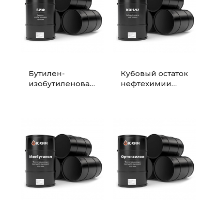
Бутилен-
Кубовый остаток
изобутиленовая
нефтехимии
фракция (БИФ)
(КОН-92) —
—
компонент
углеводородное
топлива,
сырье для
флотореагент
нефтехимии