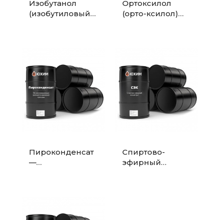
Изобутанол
Ортоксилол
(изобутиловый
(орто-ксилол)
спирт)
технический
технический
Пироконденсат
Спиртово-
—
эфирный
высокооктановы
концентрат
й компонент
(СЭК) —
для
высокооктанова
производства
я добавка для
бензинов
бензина