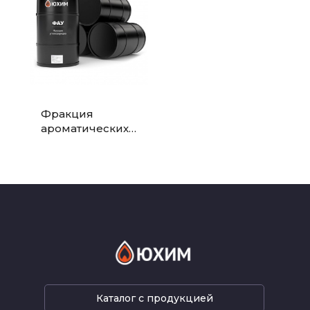
Фракция
ароматических
углеводородов
(ФАУ) —
высокооктановы
й компонент и
сырье...
Каталог с продукцией